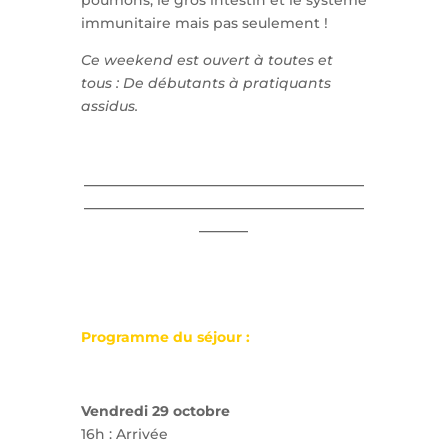
poumons, le gros intestin et le système
immunitaire mais pas seulement !
Ce weekend est ouvert à toutes et
tous : De débutants à pratiquants
assidus.
________________________________________
________________________________________
_______
Programme du séjour :
Vendredi 29 octobre
16h : Arrivée